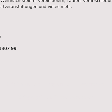
, Weihnachtsfeiern, Vereinsfeiern, Taufen, Verabschied
portveranstaltungen und vieles mehr.
e
1407 99
Mitglied werden
Impressum
Datenschutz
© Copyright. Alle Rechte vorbehalten.